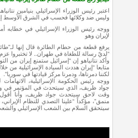
اعتبر رئيس الوزراء الإسرائيلي بنيامين نتاني
وليس ضد وكلائها فحسب في الشرق الأوسط إذا 
ووجه رئيس الوزراء الإسرائيلي في خطابه أمام
لإيران وهو
يرفع قطعة من حطام الطائرة قال إنها لـ”طائرة 
“لديّ رسالة للطغاة في طهران.. لا تختبروا عزم 
وأكد نتانياهو إن “إسرائيل ستمنع إيران من ال
متابعا “إيران هددت السيادة الإسرائيلية من خل
لكننا دمرناها، ودمرنا مركز قيادتها في سوريا”.
ووجه رئيس الحكومة الإسرائيلية، الاتهامات 
جواد ظريف، الذي سيتحدث في المؤتمر في وقت 
وقت لاحق سيتحدث جواد ظريف، وأنا أقول 
منمق”، مؤكداً “علينا التصدي للنظام الإيراني
سيتحقق السلام بين الشعب الإسرائيلي والشعب