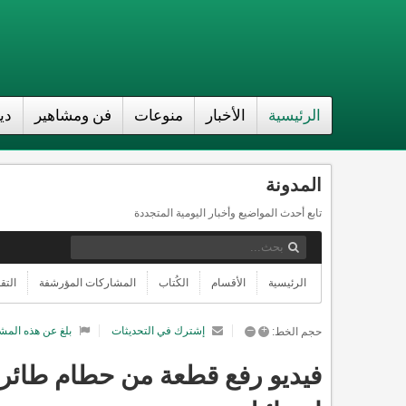
الرئيسية
الأخبار
منوعات
فن ومشاهير
دي
المدونة
تابع أحدث المواضيع وأخبار اليومية المتجددة
الرئيسية
الأقسام
الكُتاب
المشاركات المؤرشفة
التق
–
+
إشترك في التحديثات
بلغ عن هذه المش
حجم الخط:
فيديو رفع قطعة من حطام طائرة إي