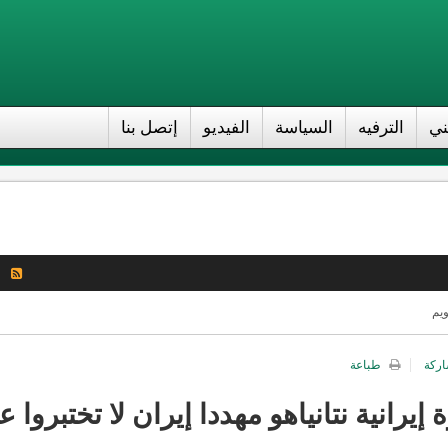
ني
الترفيه
السياسة
الفيديو
إتصل بنا
ويم
اركة
طباعة
رانية نتانياهو مهددا إيران لا تختبروا ع