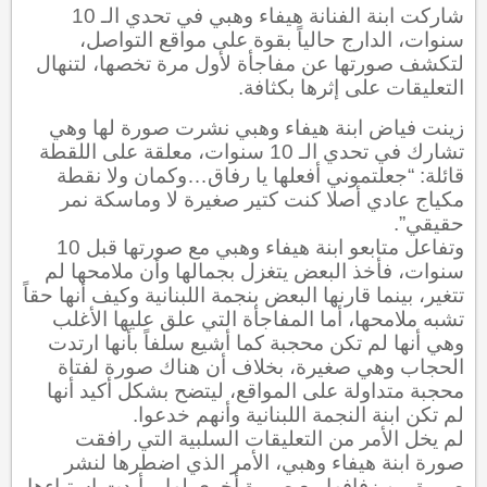
شاركت ابنة الفنانة هيفاء وهبي في تحدي الـ 10
سنوات، الدارج حالياً بقوة على مواقع التواصل،
لتكشف صورتها عن مفاجأة لأول مرة تخصها، لتنهال
التعليقات على إثرها بكثافة.
زينت فياض ابنة هيفاء وهبي نشرت صورة لها وهي
تشارك في تحدي الـ 10 سنوات، معلقة على اللقطة
قائلة: “جعلتموني أفعلها يا رفاق…وكمان ولا نقطة
مكياج عادي أصلا كنت كتير صغيرة لا وماسكة نمر
حقيقي”.
وتفاعل متابعو ابنة هيفاء وهبي مع صورتها قبل 10
سنوات، فأخذ البعض يتغزل بجمالها وأن ملامحها لم
تتغير، بينما قارنها البعض بنجمة اللبنانية وكيف أنها حقاً
تشبه ملامحها، أما المفاجأة التي علق عليها الأغلب
وهي أنها لم تكن محجبة كما أشيع سلفاً بأنها ارتدت
الحجاب وهي صغيرة، بخلاف أن هناك صورة لفتاة
محجبة متداولة على المواقع، ليتضح بشكل أكيد أنها
لم تكن ابنة النجمة اللبنانية وأنهم خدعوا.
لم يخل الأمر من التعليقات السلبية التي رافقت
صورة ابنة هيفاء وهبي، الأمر الذي اضطرها لنشر
صورة من زفافها مع صورة أخرى لها، وأبدت استياءها