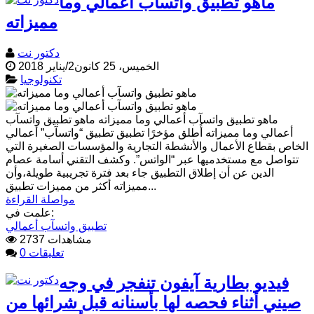
ماهو تطبيق واتسآب أعمالي وما
مميزاته
دكتور نت
الخميس، 25 كانون2/يناير 2018
تكنولوجيا
ماهو تطبيق واتسآب أعمالي وما مميزاته ماهو تطبيق واتسآب
أعمالي وما مميزاته أُطلق مؤخرًا تطبيق تطبيق “واتسآب” أعمالي
الخاص بقطاع الأعمال والأنشطة التجارية والمؤسسات الصغيرة التي
تتواصل مع مستخدميها عبر “الواتس”. وكشف التقني أسامة عصام
الدين عن أن إطلاق التطبيق جاء بعد فترة تجريبية طويلة،وأن
مميزاته أكثر من مميزات تطبيق...
مواصلة القراءة
علمت في:
تطبيق واتسآب أعمالي
2737 مشاهدات
0 تعليقات
فيديو بطارية آيفون تنفجر في وجه
صيني أثناء فحصه لها بأسنانه قبل شرائها من